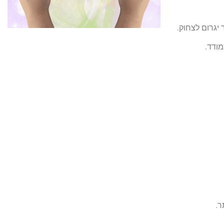
יגרום לצחוק.
מודד.
ר.