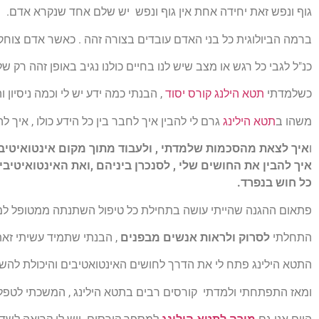
גוף ונפש זאת יחידה אחת אין גוף ונפש יש שלם אחד שנקרא אדם.
ברמה הביולוגית כל בני האדם עובדים בצורה זהה . כאשר אדם צוחק
כנ"ל לגבי כל רגש או מצב שיש לנו בחיים כולנו נגיב באופן זהה ר
כשלמדתי
תטא הילנג קורס יסוד
, הבנתי כמה ידע יש לי וכמה ניסיון 
משהו ב
תטא הילינג
גרם לי להבין איך לחבר בין כל הידע כולו , איך
ו
איך לצאת מהסכמות שלמדתי , ולעבוד מתוך מקום אינטואיטיבי
איך להבין את החושים שלי , לסנכרן ביניהם ,ואת האינטואיטיבי
כל חוש בנפרד.
פתאום ההגנה שהייתי עושה בתחילת כל טיפול השתנתה ממטופל ל
התחלתי
לסרוק ולראות אנשים מבפנים
, הבנתי שתמיד עשיתי זאת
התטא הילינג פתח לי את הדרך לחושים האינטואטיבים והיכולת לה
ומאז התפתחתי ולמדתי קורסים רבים בתטא הילינג , המשכתי לטפל כ