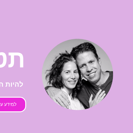
תט
להיות ה
למידע על