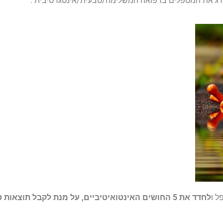
דרג את המטפלים ברפואה המשלימה/טבעית/אינטגרטיבית .
ל ו
לחדד את 5 החושים האינטואיטיביים, על מנת לקבל תוצאות 