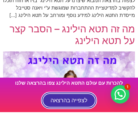
לצפות בהרצאת המבוא שיצרנו על תטא הילינג בוידאו הזה תוכלו
להקשיב למדיטציית ההתחברות שמוגשת ע"י ויאנה סטייבל
מייסדת התטא הילינג למידע נוסף ומורחב על תטא הילינג […]
מה זה תטא הילינג – הסבר קצר
על תטא הילינג
להכרות עם עולם התטא הילינג צפו בהרצאה שלנו
1
לצפייה בהרצאה
הנה וידאו קצר שהכננתי לפני זמן רב על תטא הילינג מה זה תטא
הילינג? הנה תשובה קצרה רוצה לשמוע יותר? הכנו הרצאת מבוא