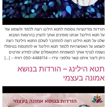
הורדות ומדיטציות נוספות לתטא הילינג רוצה ללמוד ולשמוע עוד
על תטא הילינג? אנחנו מזמינים אותך להציץ בהרצאת המבוא
שלנו על תטא הילינג רוצה להתחבר לעולם התטא הילינג? רוצה
לשמוע על האפשרויות ללמוד תטא הילינג? או להתנסות בטיפול?
נשמח לצרף אותך למשפחת התטאפלים שלנו למידע ופרטים
ניתן ליצור איתנו קשר טלפוני: עידו – 050-4488114 רווית – […]
תטא הילינג – הורדות בנושא
אמונה בעצמי