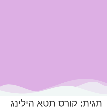
תגית:
קורס תטא הילינג