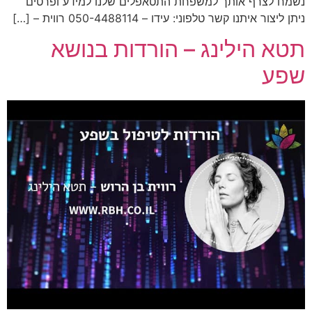
נשמח לצרף אותך למשפחת התטאפלים שלנו למידע ופרטים
ניתן ליצור איתנו קשר טלפוני: עידו – 050-4488114 רווית – […]
תטא הילינג – הורדות בנושא
שפע